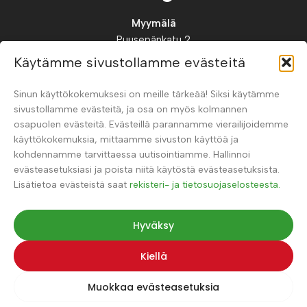
Myymälä
Puusepänkatu 2
88900, Kuhmo
Käytämme sivustollamme evästeitä
Suomi
Sinun käyttökokemuksesi on meille tärkeää! Siksi käytämme
Puh.
+358 41 326 0123
sivustollamme evästeitä, ja osa on myös kolmannen
osapuolen evästeitä. Evästeillä parannamme vierailijoidemme
käyttökokemuksia, mittaamme sivuston käyttöä ja
kohdennamme tarvittaessa uutisointiamme. Hallinnoi
evästeasetuksiasi ja poista niitä käytöstä evästeasetuksista.
Lisätietoa evästeistä saat
rekisteri- ja tietosuojaselosteesta.
Hyväksy
© 2026 Poimu
Muokkaa evästeasetuksiasi
Kiellä
Toteutus:
KipinäMedia
Muokkaa evästeasetuksia