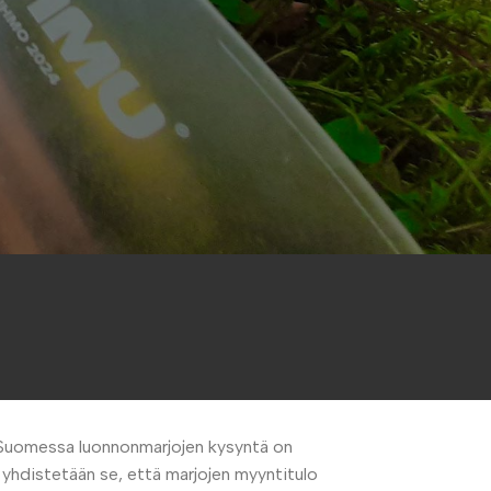
. Suomessa luonnonmarjojen kysyntä on
n yhdistetään se, että marjojen myyntitulo