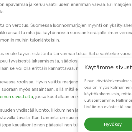
 on epävarmaa ja keruu vaatii usein enemmän vaivaa. Eri marjoje
la.
a on verotus. Suomessa luonnonmarjojen myynti on yksityishenk
aikki ansaittu raha jää käytännössä suoraan kerääjälle ilman ve
oniin muihin tulonlähteisiin.
 ei ole täysin riskitöntä tai varmaa tuloa. Sato vaihtelee vuosit
ppuu fyysisestä jaksamisesta, sääolosuhteista ja käytettävissä 
Käytämme sivust
laan se voi olla erittäin kannattavaa, mutta se vaatii sitoutumis
Sinun käyttökokemuksesi 
sevassa roolissa. Hyvin valittu marjanpoimuri voi moninkertais
osa on myös kolmannen o
suoraan myös ansaintaan, sillä mitä enemmän marjoja pystyy k
käyttökokemuksia, mitt
imun sivustolta
, jossa käsitellään eri vaihtoehtojen eroja käyt
uutisointiamme. Hallinnoi
Lisätietoa evästeistä sa
suuden yhdistää luonto, liikkuminen ja ansainta. Se ei ole pelkk
tävällä tavalla. Kun toiminta on suunnitelmallista ja perustuu o
Hyväksy
 jopa kausiluonteinen pääasiallinen tulonmuoto.