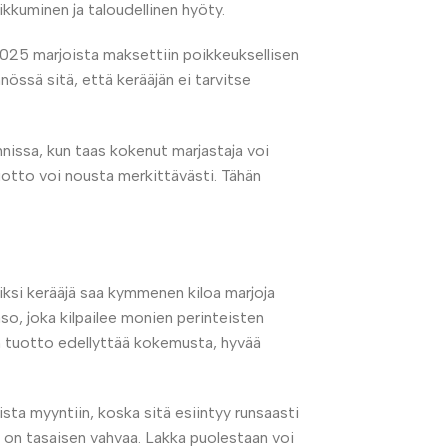
kkuminen ja taloudellinen hyöty.
2025 marjoista maksettiin poikkeuksellisen
nössä sitä, että kerääjän ei tarvitse
nnissa, kun taas kokenut marjastaja voi
uotto voi nousta merkittävästi. Tähän
iksi kerääjä saa kymmenen kiloa marjoja
so, joka kilpailee monien perinteisten
n tuotto edellyttää kokemusta, hyvää
ta myyntiin, koska sitä esiintyy runsaasti
ä on tasaisen vahvaa. Lakka puolestaan voi