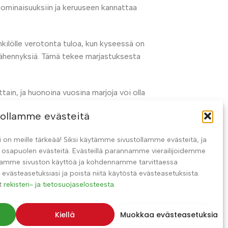
n ominaisuuksiin ja keruuseen kannattaa
ilölle verotonta tuloa, kun kyseessä on
rovähennyksiä. Tämä tekee marjastuksesta
tain, ja huonoina vuosina marjoja voi olla
olevasta ajasta. Tämän vuoksi marjastusta
ollamme evästeitä
ta ja oikeita toimintatapoja.
on meille tärkeää! Siksi käytämme sivustollamme evästeitä, ja
taa keräysnopeuden ja tehdä työstä
sapuolen evästeitä. Evästeillä parannamme vierailijoidemme
eräämään tunnissa, sitä suuremmat ovat
aamme sivuston käyttöä ja kohdennamme tarvittaessa
ännön näkökulmasta.
 evästeasetuksiasi ja poista niitä käytöstä evästeasetuksista.
at
rekisteri- ja tietosuojaselosteesta.
ä tapa tienata rahaa, vaan myös tapa
ikeaan tietoon, marjastuksesta voi
Kiellä
Muokkaa evästeasetuksia