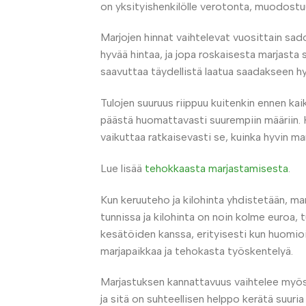
on yksityishenkilölle verotonta, muodostuu
Marjojen hinnat vaihtelevat vuosittain sa
hyvää hintaa, ja jopa roskaisesta marjasta 
saavuttaa täydellistä laatua saadakseen h
Tulojen suuruus riippuu kuitenkin ennen ka
päästä huomattavasti suurempiin määriin. 
vaikuttaa ratkaisevasti se, kuinka hyvin mar
Lue lisää
tehokkaasta marjastamisesta
.
Kun keruuteho ja kilohinta yhdistetään, ma
tunnissa ja kilohinta on noin kolme euroa,
kesätöiden kanssa, erityisesti kun huomio
marjapaikkaa ja tehokasta työskentelyä.
Marjastuksen kannattavuus vaihtelee myös m
ja sitä on suhteellisen helppo kerätä suur