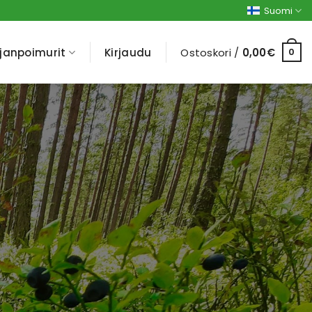
Suomi
janpoimurit
Kirjaudu
Ostoskori /
0,00
€
0