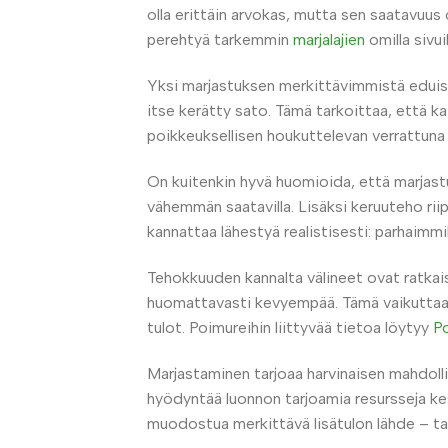
olla erittäin arvokas, mutta sen saatavuus
perehtyä tarkemmin
marjalajien
omilla sivuil
Yksi marjastuksen merkittävimmistä eduist
itse kerätty sato. Tämä tarkoittaa, että k
poikkeuksellisen houkuttelevan verrattuna m
On kuitenkin hyvä huomioida, että marjastus
vähemmän saatavilla. Lisäksi keruuteho rii
kannattaa lähestyä realistisesti: parhaimmil
Tehokkuuden kannalta välineet ovat ratkai
huomattavasti kevyempää. Tämä vaikuttaa 
tulot. Poimureihin liittyvää tietoa löytyy
Po
Marjastaminen tarjoaa harvinaisen mahdolli
hyödyntää luonnon tarjoamia resursseja kes
muodostua merkittävä lisätulon lähde – tai