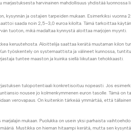
 marjastuksesta harvinainen mahdollisuus yhdistää luonnossa lii
don, kysynnän ja ostajien tarpeiden mukaan. Esimerkiksi vuonna 
saattoi saada noin 2,5–3,0 euroa kilolta. Tämä tarkoittaa käytän
yvän tuoton, mikä madaltaa kynnystä aloittaa marjojen myynti.
ikkea keruutehosta. Aloittelija saattaa kerätä muutaman kilon tu
Kun työskentely on systemaattista ja välineet kunnossa, tuntit
jastaja tuntee maaston ja kuinka siellä liikutaan tehokkaasti.
rjastuksen tulopotentiaali konkretisoituu nopeasti. Jos esimerk
 tuntiansio nousee jo kolmenkymmenen euron tasolle. Tämä on ta
idaan verovapaus. On kuitenkin tärkeää ymmärtää, että tällaine
arjalajin mukaan. Puolukka on usein yksi parhaista vaihtoehdois
ia määriä. Mustikka on hieman hitaampi kerätä, mutta sen kysynt