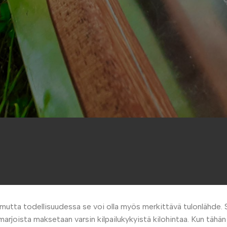
, mutta todellisuudessa se voi olla myös merkittävä tulonlähde
 marjoista maksetaan varsin kilpailukykyistä kilohintaa. Kun tähä