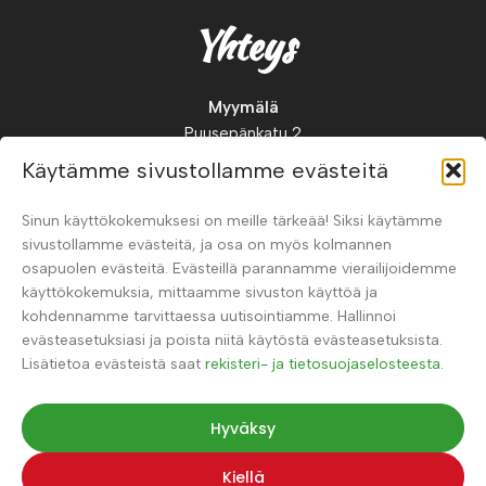
Yhteys
Myymälä
Puusepänkatu 2
88900, Kuhmo
Käytämme sivustollamme evästeitä
Suomi
Sinun käyttökokemuksesi on meille tärkeää! Siksi käytämme
Puh.
+358 41 326 0123
sivustollamme evästeitä, ja osa on myös kolmannen
osapuolen evästeitä. Evästeillä parannamme vierailijoidemme
käyttökokemuksia, mittaamme sivuston käyttöä ja
kohdennamme tarvittaessa uutisointiamme. Hallinnoi
evästeasetuksiasi ja poista niitä käytöstä evästeasetuksista.
Lisätietoa evästeistä saat
rekisteri- ja tietosuojaselosteesta.
Hyväksy
© 2026 Poimu
Muokkaa evästeasetuksiasi
Kiellä