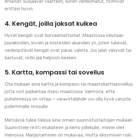
erilaiset suojaavat vaatteet, kuten verkkohatut, toimivat
erittäin hyvin.
4. Kengät, joilla jaksat kulkea
Hyvät kengät ovat korvaamattomat. Maastossa liikutaan
juurakoiden, kivien ja kosteiden alueiden yli, joten tukevat,
vedenpitävät kengät ovat paras valinta. Jos jalat väsyvät tai
kastuvat, retki jää helposti kesken.
5. Kartta, kompassi tai sovellus
Ota mukaan aina kartta ja kompassi tai maastokarttasovellus,
jotta voit paikantaa itsesi maastossa. Varmista, että
puhelimessa on virtaa – varavirtalähde voi olla hyvä varuste
pidemmälle reissulle.
Metsässä tulee liikkua aina omien suunnistustaitojen mukaan.
Suunnittele reitti etukäteen ja kerro jollekulle, minne olet
menossa. Marjastaminen on mukavaa, mutta eksymisen riski