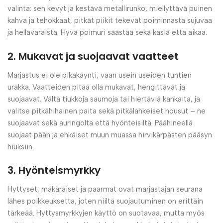
valinta: sen kevyt ja kestävä metallirunko, miellyttävä puinen
kahva ja tehokkaat, pitkät piikit tekevät poiminnasta sujuvaa
ja hellävaraista. Hyvä poimuri säästää sekä käsiä että aikaa.
2. Mukavat ja suojaavat vaatteet
Marjastus ei ole pikakäynti, vaan usein useiden tuntien
urakka. Vaatteiden pitää olla mukavat, hengittävät ja
suojaavat. Vältä tiukkoja saumoja tai hiertäviä kankaita, ja
valitse pitkähihainen paita sekä pitkälahkeiset housut – ne
suojaavat sekä auringolta että hyönteisiltä. Päähineellä
suojaat pään ja ehkäiset muun muassa hirvikärpästen pääsyn
hiuksiin.
3. Hyönteismyrkky
Hyttyset, mäkäräiset ja paarmat ovat marjastajan seurana
lähes poikkeuksetta, joten niiltä suojautuminen on erittäin
tärkeää. Hyttysmyrkkyjen käyttö on suotavaa, mutta myös