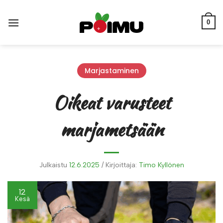
Skip
to
0
content
Marjastaminen
Oikeat varusteet
marjametsään
Julkaistu
12.6.2025
/
Kirjoittaja:
Timo Kyllönen
12
Kesä