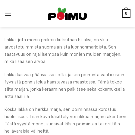
Skip
to
0
content
Lakka, jota monin paikoin kutsutaan hillaksi, on yksi
arvostetuimmista suomalaisista luonnonmarjoista. Sen
saatavuus on rajallisempaa kuin monien muiden marjojen,
mikä lisää sen arvoa.
Lakka kasvaa pääasiassa soilla, ja sen poiminta vaatii usein
fyysistä ponnistelua haastavassa maastossa. Tämä tekee
siitä marjan, jonka kerääminen palkitsee sekä kokemuksella
että saaliilla.
Koska lakka on herkkä marja, sen poiminnassa korostuu
huolellisuus. Liian kova käsittely voi rikkoa marjan rakenteen.
Tästä syystä monet suosivat käsin poimintaa tai erittäin
hellävaraisia välineitä.