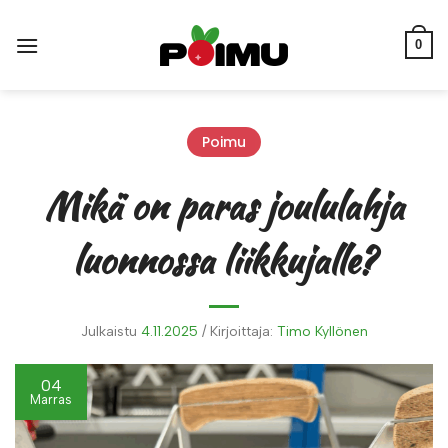
Skip
to
0
content
Poimu
Mikä on paras joululahja
luonnossa liikkujalle?
Julkaistu
4.11.2025
/
Kirjoittaja:
Timo Kyllönen
04
Marras