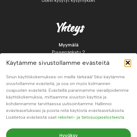
Usein kysytyt kysymykset
Yhteys
Myymälä
Puusepänkatu 2
88900, Kuhmo
Käytämme sivustollamme evästeitä
Suomi
Sinun käyttökokemuksesi on meille tärkeää! Siksi käytämme
Puh.
+358 41 326 0123
sivustollamme evästeitä, ja osa on myös kolmannen
osapuolen evästeitä. Evästeillä parannamme vierailijoidemme
käyttökokemuksia, mittaamme sivuston käyttöä ja
kohdennamme tarvittaessa uutisointiamme. Hallinnoi
evästeasetuksiasi ja poista niitä käytöstä evästeasetuksista.
Lisätietoa evästeistä saat
rekisteri- ja tietosuojaselosteesta.
Hyväksy