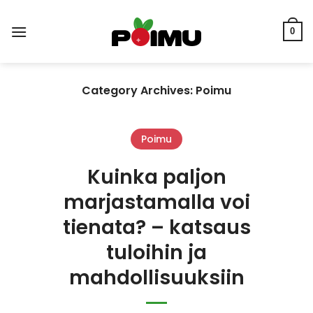
Skip
to
0
content
Category Archives:
Poimu
Poimu
Kuinka paljon
marjastamalla voi
tienata? – katsaus
tuloihin ja
mahdollisuuksiin