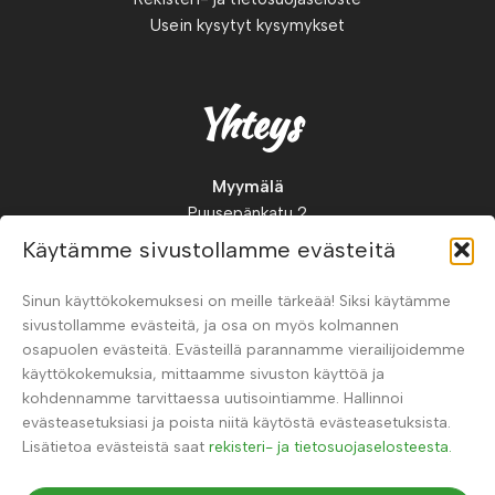
Usein kysytyt kysymykset
Yhteys
Myymälä
Puusepänkatu 2
88900, Kuhmo
Käytämme sivustollamme evästeitä
Suomi
Sinun käyttökokemuksesi on meille tärkeää! Siksi käytämme
Puh.
+358 41 326 0123
sivustollamme evästeitä, ja osa on myös kolmannen
osapuolen evästeitä. Evästeillä parannamme vierailijoidemme
käyttökokemuksia, mittaamme sivuston käyttöä ja
kohdennamme tarvittaessa uutisointiamme. Hallinnoi
evästeasetuksiasi ja poista niitä käytöstä evästeasetuksista.
Lisätietoa evästeistä saat
rekisteri- ja tietosuojaselosteesta.