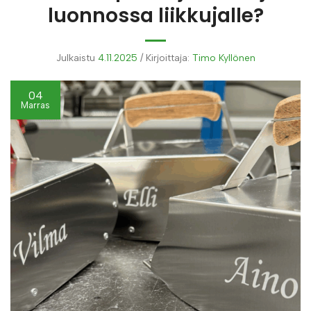
luonnossa liikkujalle?
Julkaistu
4.11.2025
/
Kirjoittaja:
Timo Kyllönen
04
Marras