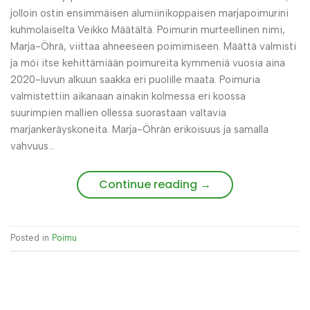
jolloin ostin ensimmäisen alumiinikoppaisen marjapoimurini
kuhmolaiselta Veikko Määtältä. Poimurin murteellinen nimi,
Marja-Öhrä, viittaa ahneeseen poimimiseen. Määttä valmisti
ja möi itse kehittämiään poimureita kymmeniä vuosia aina
2020-luvun alkuun saakka eri puolille maata. Poimuria
valmistettiin aikanaan ainakin kolmessa eri koossa
suurimpien mallien ollessa suorastaan valtavia
marjankeräyskoneita. Marja-Öhrän erikoisuus ja samalla
vahvuus…
Continue reading
→
Posted in
Poimu