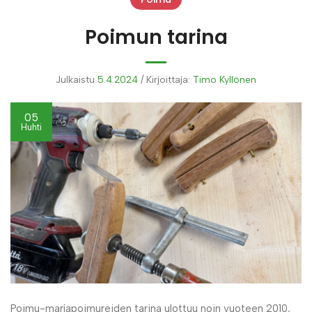
Poimun tarina
Julkaistu
5.4.2024
/
Kirjoittaja:
Timo Kyllönen
05
Huhti
Poimu-marjapoimureiden tarina ulottuu noin vuoteen 2010,